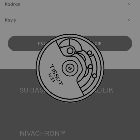
Kadran
Kayış
KULLANICI KILAVUZUNU İNDIR
SU BASINCINA DAYANIKLILIK
Tüm Tissot saat kasaları, suya dayanıklılık kontrolü de
dahil olmak üzere çeşitli testlerden geçirilir. Tissot, saatin
içinde bulunabileceği gerçek yaşam koşullarını taklit
ederek saatin darbelere ve basınca karşı dayanıklılığının
yanı sıra sıvı, gaz ve toz girişini de test eder. *Sözleşme dışı
görsel
NIVACHRON™