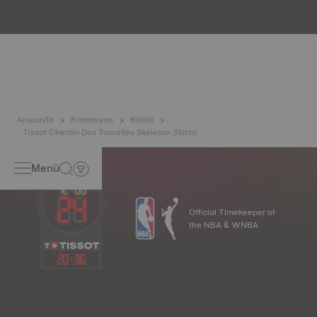
Elektronik nesnelerimiz (cep telefonu, bilgisayar, radyo,
manyetik kapak vb.) tarafından üretilen manyetik alanlar
günlük hayatımızda her zamankinden daha fazla yer
aldığından, Tissot saatlerinin hassasiyetini korumak için
titanyum bazlı yeni ve son teknoloji bir alaşım geliştirmiştir.
Nivachron™ denge yayı, standart yaylara kıyasla manyetik
alanlardan çok daha dayanıklı ve etkilenmez olarak kabul
edilir. *Sözleşme dışı görsel
Anasayfa
Koleksiyon
Klasik
Tissot Chemin Des Tourelles Skeleton 39mm
Menü
Official Timekeeper of
the NBA & WNBA
20
:
36