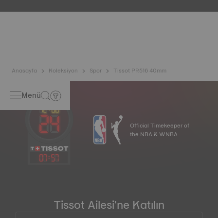
içinde bulunabileceği gerçek yaşam koşullarını taklit
ederek saatin darbelere ve basınca karşı dayanıklılığının
yanı sıra sıvı, gaz ve toz girişini de test eder. *Sözleşme dışı
görsel
Anasayfa
Koleksiyon
Spor
Tissot PR516 40mm
Menü
Official Timekeeper of
the NBA & WNBA
07
:
57
Tissot Ailesi'ne Katılın