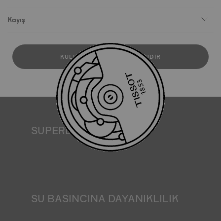
Kayış
KULLANICI KILAVUZUNU İNDIR
SUPERLUMINOVA®
Her koşulda görünürlük sağlamak Tissot için önemli bir
hedeftir. Bu nedenle bazı saatler SuperLuminova® adını
verdiğimiz bir malzemeye sahiptir. Bu malzeme kadranlar
ve ibreler gibi görünür kısımlara yerleştirilir ve saat
karanlıkta kaldığında yansıyan ışığın minyatür bir
akümülatörü olarak işlev görür. *Sözleşme dışı görsel
SU BASINCINA DAYANIKLILIK
Tüm Tissot saat kasaları, suya dayanıklılık kontrolü de
dahil olmak üzere çeşitli testlerden geçirilir. Tissot, saatin