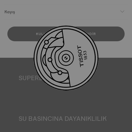
Kayış
KULLANICI KILAVUZUNU İNDIR
SUPERLUMINOVA®
Her koşulda görünürlük sağlamak Tissot için önemli bir
hedeftir. Bu nedenle bazı saatler SuperLuminova® adını
verdiğimiz bir malzemeye sahiptir. Bu malzeme kadranlar
ve ibreler gibi görünür kısımlara yerleştirilir ve saat
karanlıkta kaldığında yansıyan ışığın minyatür bir
akümülatörü olarak işlev görür. *Sözleşme dışı görsel
SU BASINCINA DAYANIKLILIK
Tüm Tissot saat kasaları, suya dayanıklılık kontrolü de
dahil olmak üzere çeşitli testlerden geçirilir. Tissot, saatin