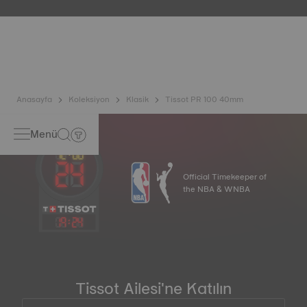
içinde bulunabileceği gerçek yaşam koşullarını taklit
ederek saatin darbelere ve basınca karşı dayanıklılığının
yanı sıra sıvı, gaz ve toz girişini de test eder. *Sözleşme dışı
görsel
Anasayfa
Koleksiyon
Klasik
Tissot PR 100 40mm
Menü
Official Timekeeper of
the NBA & WNBA
19
:
24
Tissot Ailesi'ne Katılın