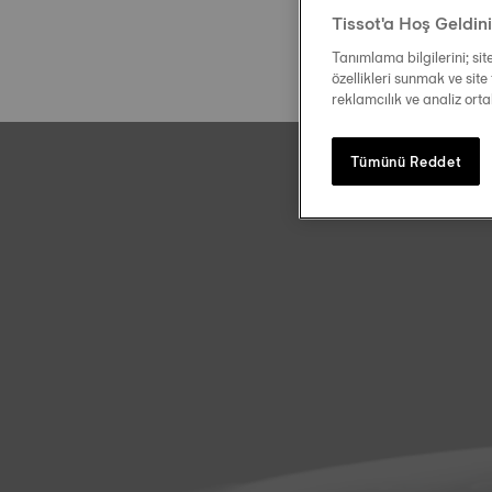
Tissot'a Hoş Geldin
Tanımlama bilgilerini; si
özellikleri sunmak ve site 
reklamcılık ve analiz ort
Tümünü Reddet