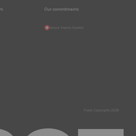
im
Our commitments
İsviçre Yapımı Saatler
Tissot Copyrights 2026