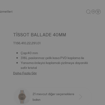
izmetleri
TISSOT BALLADE 40MM
T156.410.22.291.01
Çap:40 mm
316L paslanmaz çelik kasa PVD kaplama ile
Yansıma önleyici kaplamalı çizilmeye dayanıklı
safir kristal
Daha Fazla Gör
21 mevcut diğer seçeneklere
bakın