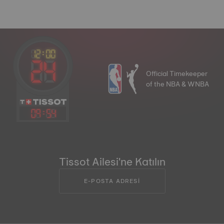
Official Timekeeper
of the NBA & WNBA
09
:
54
Tissot Ailesi'ne Katılın
E-POSTA ADRESİ