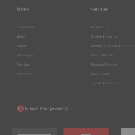
Marka
Servisler
Hakkımızda
Mağaza Bul
Erkek
Müşteri Hizmetleri
Kadın
Sahteyi ve Taklidi Durdurun
Koleksiyon
Saatini Kaydet
Kayışlar
Kurumsal Hediye
Haberler
Saat Bulucu
Teknik Servis Takibi
Türkiye
Change country