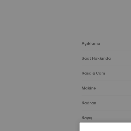
Açıklama
Saat Hakkında
Kasa & Cam
Makine
Kadran
Kayış