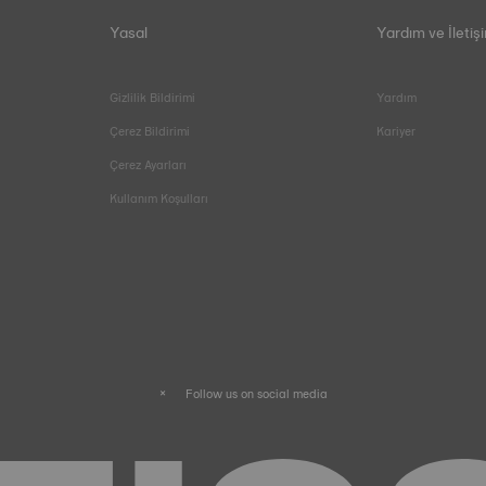
Yasal
Yardım ve İletiş
Gizlilik Bildirimi
Yardım
Çerez Bildirimi
Kariyer
Çerez Ayarları
Kullanım Koşulları
Follow us on social media