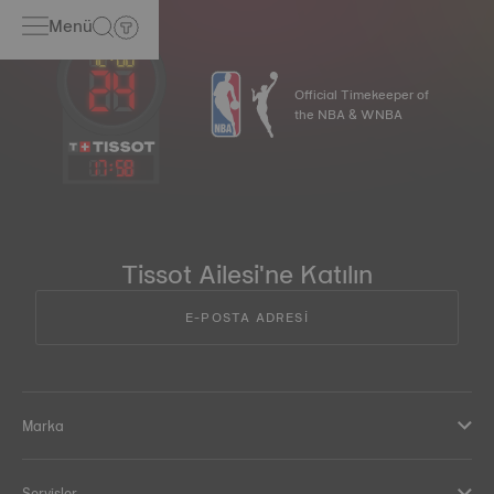
Menü
Official Timekeeper of
the NBA & WNBA
17
:
58
Tissot Ailesi'ne Katılın
E-POSTA ADRESİ
Marka
Servisler