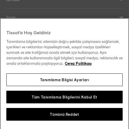
Yasal
Tissot'a Hoş Geldiniz
Yardım ve İletişim
Tanımlama bilgilerini; sitemizin doğru şekilde çalışmasını sağlamak,
içerikleri ve reklamları kişiselleştirmek, sosyal medya özellikleri
Our commitments
sunmak ve site trafiğimizi analiz etmek için kullanıyoruz. Aynı
zamanda site kullanımınızla ilgili bilgileri; sosyal medya, reklamcılık ve
analiz ortaklarımızla paylaşıyoruz.
Çerez Politikası
Tanımlama Bilgisi Ayarları
Follow us on social media
Türkiye
Change country
Tissot Copyrights 2026
Tüm Tanımlama Bilgilerini Kabul Et
Tümünü Reddet