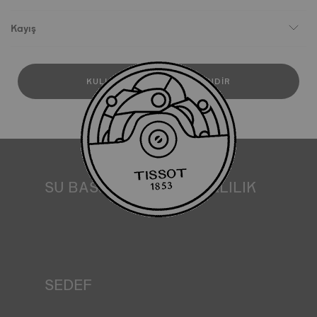
Kayış
KULLANICI KILAVUZUNU İNDIR
SU BASINCINA DAYANIKLILIK
Tüm Tissot saat kasaları, suya dayanıklılık kontrolü de
dahil olmak üzere çeşitli testlerden geçirilir. Tissot, saatin
içinde bulunabileceği gerçek yaşam koşullarını taklit
ederek saatin darbelere ve basınca karşı dayanıklılığının
yanı sıra sıvı, gaz ve toz girişini de test eder. *Sözleşme dışı
görsel
SEDEF
Sedef denizin derinliklerinde oluşur, yanardönerlik ve
opalesans gibi çok benzersiz özellikler barındırır. Hiçbir