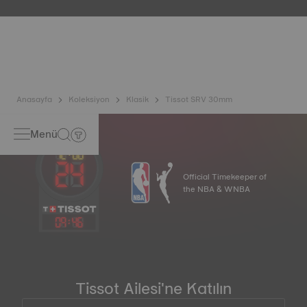
örnek birbirine benzemez, bu da saate, özellikle bayan
saatleri için, hem kadranda hem de diğer öğelerde
benzersiz bir karakter kazandırır. *Sözleşme dışı görsel
Anasayfa
Koleksiyon
Klasik
Tissot SRV 30mm
Menü
Official Timekeeper of
the NBA & WNBA
09
:
46
Tissot Ailesi'ne Katılın