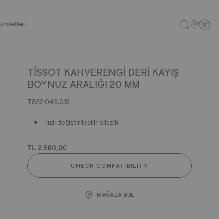
izmetleri
TISSOT KAHVERENGI DERI KAYIŞ
BOYNUZ ARALIĞI 20 MM
T852.043.013
Hızlı değiştirilebilir bilezik
TL 2.560,00
CHECK COMPATIBILITY
MAĞAZA BUL