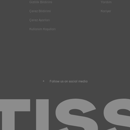
Gizlilik Bildirimi
Yardım
Çerez Bildirimi
Kariyer
Çerez Ayarları
Kullanım Koşulları
Follow us on social media