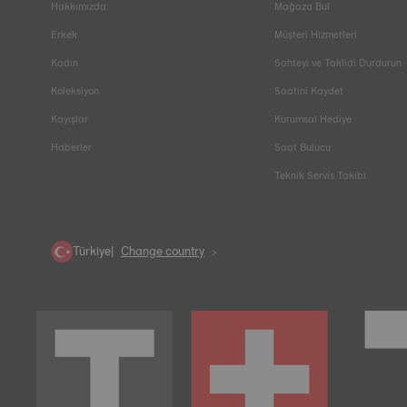
Hakkımızda
Mağaza Bul
Erkek
Müşteri Hizmetleri
Kadın
Sahteyi ve Taklidi Durdurun
Koleksiyon
Saatini Kaydet
Kayışlar
Kurumsal Hediye
Haberler
Saat Bulucu
Teknik Servis Takibi
Türkiye
Change country