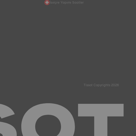
İsviçre Yapımı Saatler
Tissot Copyrights 2026