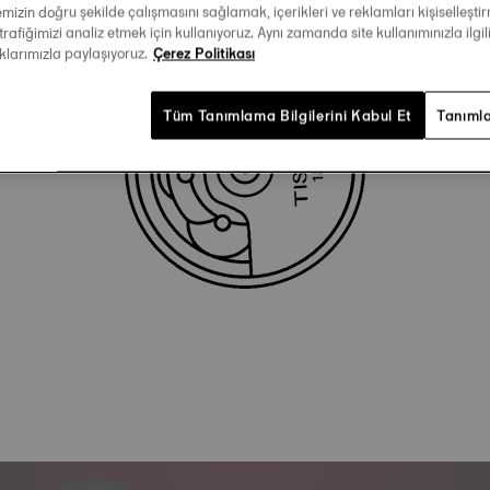
temizin doğru şekilde çalışmasını sağlamak, içerikleri ve reklamları kişiselleşt
trafiğimizi analiz etmek için kullanıyoruz. Aynı zamanda site kullanımınızla ilgili
Teknik Özellikler
aklarımızla paylaşıyoruz.
Çerez Politikası
Tüm Tanımlama Bilgilerini Kabul Et
Tanımla