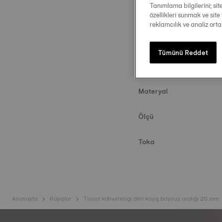
Tanımlama bilgilerini; si
özellikleri sunmak ve site 
reklamcılık ve analiz ort
Tümünü Reddet
Kayış Detayları
Materyal
Ölçü
Toka
Anasayfa
Kayışlar
Tissot kahverengi deri kayış boynuz aralığı 20 mm