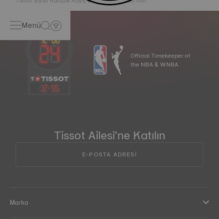
Tissot Siyah Kauçuk Kayış Boynuz Aralığı 20 mm
Menü
Official Timekeeper of
the NBA & WNBA
12
:
55
Tissot Ailesi'ne Katılın
E-POSTA ADRESİ
Marka