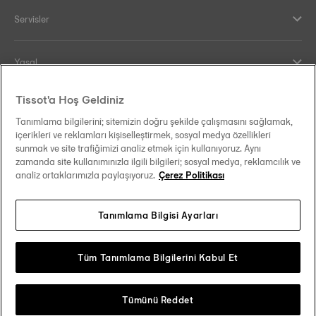
Servisler
Yasal
Tissot'a Hoş Geldiniz
Yardım ve İletişim
Tanımlama bilgilerini; sitemizin doğru şekilde çalışmasını sağlamak,
içerikleri ve reklamları kişiselleştirmek, sosyal medya özellikleri
Our commitments
sunmak ve site trafiğimizi analiz etmek için kullanıyoruz. Aynı
zamanda site kullanımınızla ilgili bilgileri; sosyal medya, reklamcılık ve
analiz ortaklarımızla paylaşıyoruz.
Çerez Politikası
Tanımlama Bilgisi Ayarları
Follow us on social media
Türkiye
Change country
Tissot Copyrights 2026
Tüm Tanımlama Bilgilerini Kabul Et
Tümünü Reddet