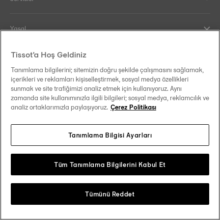
Yasal
Tissot'a Hoş Geldiniz
Yardım ve İletişim
Tanımlama bilgilerini; sitemizin doğru şekilde çalışmasını sağlamak,
içerikleri ve reklamları kişiselleştirmek, sosyal medya özellikleri
Our commitments
sunmak ve site trafiğimizi analiz etmek için kullanıyoruz. Aynı
zamanda site kullanımınızla ilgili bilgileri; sosyal medya, reklamcılık ve
analiz ortaklarımızla paylaşıyoruz.
Çerez Politikası
Tanımlama Bilgisi Ayarları
Follow us on social media
Türkiye
Change country
Tissot Copyrights 2026
Tüm Tanımlama Bilgilerini Kabul Et
Tümünü Reddet