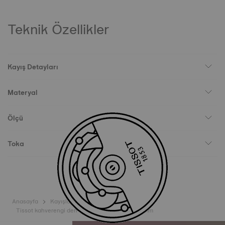
Teknik Özellikler
Kayış Detayları
Materyal
Ölçü
Toka
Anasayfa
Kayışlar
Tissot kahverengi deri kayış boynuz aralığı 22 mm