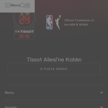
Menü
Official Timekeeper of
the NBA & WNBA
09
:
49
Tissot Ailesi'ne Katılın
E-POSTA ADRESİ
Marka
Servisler