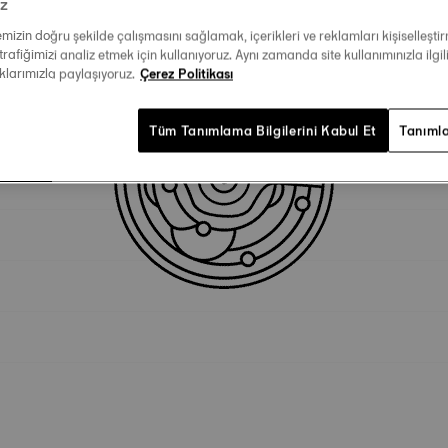
iz
temizin doğru şekilde çalışmasını sağlamak, içerikleri ve reklamları kişiselleşt
Teknik Özellikler
trafiğimizi analiz etmek için kullanıyoruz. Aynı zamanda site kullanımınızla ilgili
aklarımızla paylaşıyoruz.
Çerez Politikası
Tüm Tanımlama Bilgilerini Kabul Et
Tanımla