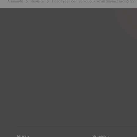
Anasayfa
Kayışlar
Tissot yeşil deri ve kauçuk kayış boynuz aralığı 22
Marka
Servisler