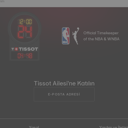
 mm
Official Timekeeper
of the NBA & WNBA
04
:
48
Tissot Ailesi'ne Katılın
E-POSTA ADRESİ
Yasal
Yardım ve İletiş