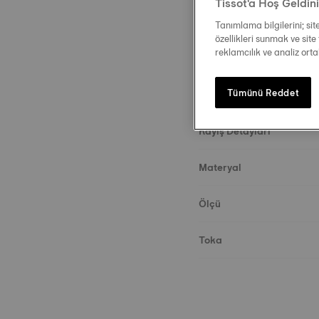
Tissot'a Hoş Geldin
Tanımlama bilgilerini; si
özellikleri sunmak ve site 
reklamcılık ve analiz ort
Tümünü Reddet
Açıklama
Kayış Detayları
Materyal
Ölçü
Toka