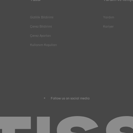
Gizlilik Bildirimi
Yardım
Çerez Bildirimi
Kariyer
Çerez Ayarları
Kullanım Koşulları
Follow us on social media