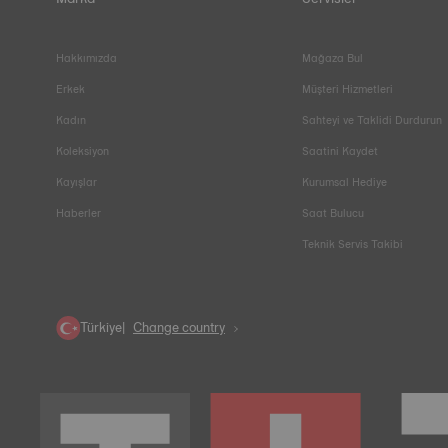
Hakkımızda
Mağaza Bul
Erkek
Müşteri Hizmetleri
Kadın
Sahteyi ve Taklidi Durdurun
Koleksiyon
Saatini Kaydet
Kayışlar
Kurumsal Hediye
Haberler
Saat Bulucu
Teknik Servis Takibi
Türkiye
Change country