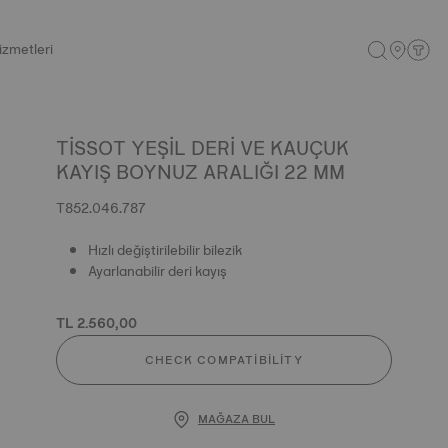
izmetleri
TISSOT YEŞIL DERI VE KAUÇUK
KAYIŞ BOYNUZ ARALIĞI 22 MM
T852.046.787
Hızlı değiştirilebilir bilezik
Ayarlanabilir deri kayış
TL 2.560,00
CHECK COMPATIBILITY
MAĞAZA BUL