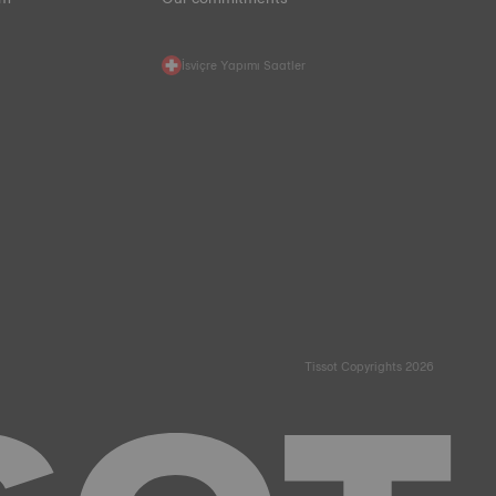
İsviçre Yapımı Saatler
Tissot Copyrights 2026