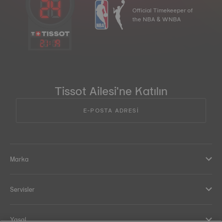
Official Timekeeper of
the NBA & WNBA
21
:
19
Tissot Ailesi'ne Katılın
E-POSTA ADRESİ
Marka
Servisler
Yasal