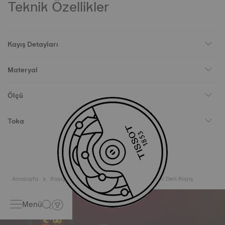
Teknik Özellikler
Kayış Detayları
Materyal
Ölçü
Toka
Anasayfa
Kayışlar
Tissot PRX 40mm Koyu Mavi Deri Kayış
Menü