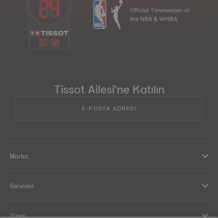
Official Timekeeper of
the NBA & WNBA
07
:
58
Tissot Ailesi'ne Katılın
E-POSTA ADRESİ
Marka
Servisler
Yasal