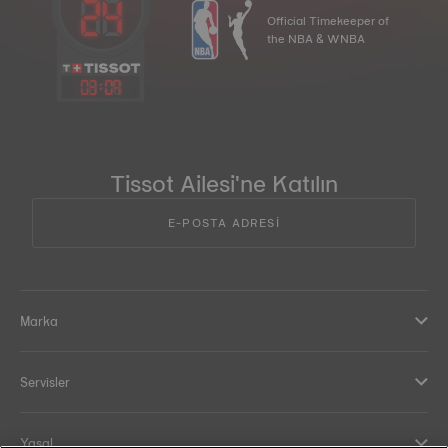
Official Timekeeper of
the NBA & WNBA
03
:
09
Tissot Ailesi'ne Katılın
E-POSTA ADRESİ
Marka
Servisler
Yasal