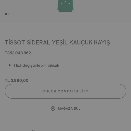
TISSOT SIDERAL YEŞIL KAUÇUK KAYIŞ
T852.048.862
Hızlı değiştirilebilir bilezik
TL 3.880,00
CHECK COMPATIBILITY
MAĞAZA BUL