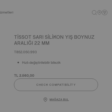
izmetleri
TISSOT SARI SILIKON YIŞ BOYNUZ
ARALIĞI 22 MM
T852.050.993
Hızlı değiştirilebilir bilezik
TL 2.560,00
CHECK COMPATIBILITY
MAĞAZA BUL