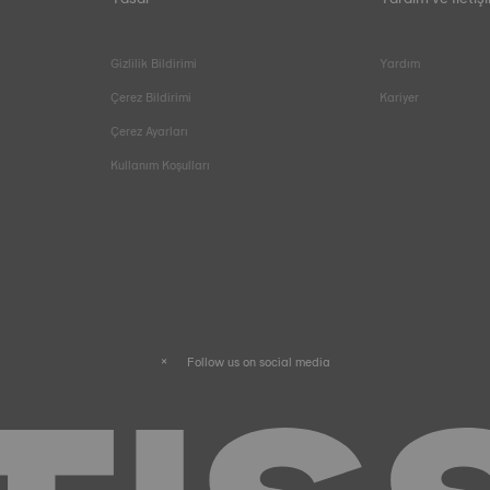
Gizlilik Bildirimi
Yardım
Çerez Bildirimi
Kariyer
Çerez Ayarları
Kullanım Koşulları
Follow us on social media