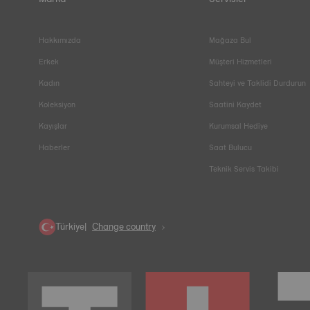
Hakkımızda
Mağaza Bul
Erkek
Müşteri Hizmetleri
Kadın
Sahteyi ve Taklidi Durdurun
Koleksiyon
Saatini Kaydet
Kayışlar
Kurumsal Hediye
Haberler
Saat Bulucu
Teknik Servis Takibi
Türkiye
Change country