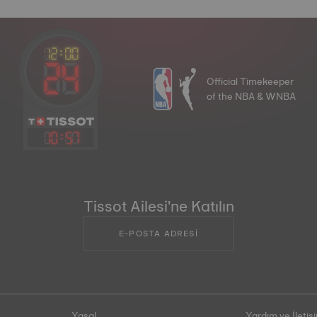
Official Timekeeper
of the NBA & WNBA
10
:
57
Tissot Ailesi'ne Katılın
E-POSTA ADRESİ
Yasal
Yardım ve İletiş