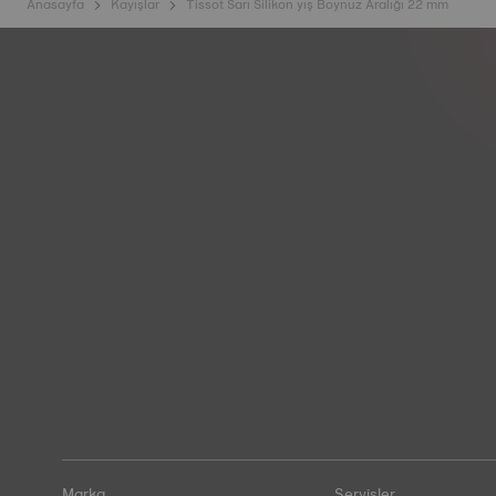
Anasayfa
Kayışlar
Tissot Sarı Silikon yış Boynuz Aralığı 22 mm
Marka
Servisler