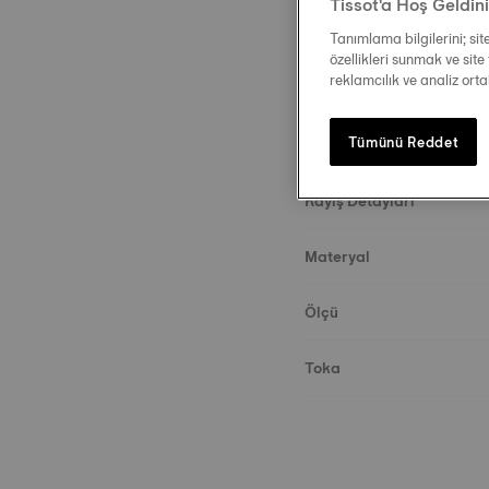
Tissot'a Hoş Geldin
Tanımlama bilgilerini; si
özellikleri sunmak ve site 
reklamcılık ve analiz ort
Tümünü Reddet
Açıklama
Kayış Detayları
Materyal
Ölçü
Toka