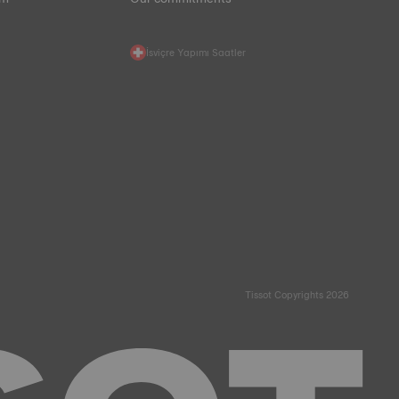
İsviçre Yapımı Saatler
Tissot Copyrights 2026