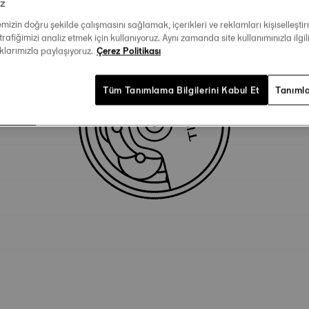
iz
temizin doğru şekilde çalışmasını sağlamak, içerikleri ve reklamları kişiselleşt
Teknik Özellikler
trafiğimizi analiz etmek için kullanıyoruz. Aynı zamanda site kullanımınızla ilgili
aklarımızla paylaşıyoruz.
Çerez Politikası
Tüm Tanımlama Bilgilerini Kabul Et
Tanımla