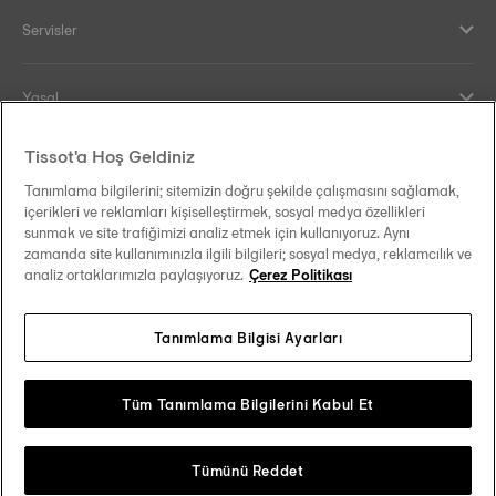
Servisler
Yasal
Tissot'a Hoş Geldiniz
Yardım ve İletişim
Tanımlama bilgilerini; sitemizin doğru şekilde çalışmasını sağlamak,
içerikleri ve reklamları kişiselleştirmek, sosyal medya özellikleri
Our commitments
sunmak ve site trafiğimizi analiz etmek için kullanıyoruz. Aynı
zamanda site kullanımınızla ilgili bilgileri; sosyal medya, reklamcılık ve
analiz ortaklarımızla paylaşıyoruz.
Çerez Politikası
Tanımlama Bilgisi Ayarları
Follow us on social media
Türkiye
Change country
Tissot Copyrights 2026
Tüm Tanımlama Bilgilerini Kabul Et
Tümünü Reddet