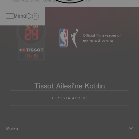
Tissot Mavi Silikon Kayış Boynuz Aralığı 22 mm
Menü
Official Timekeeper of
the NBA & WNBA
14
:
15
Tissot Ailesi'ne Katılın
E-POSTA ADRESİ
Marka