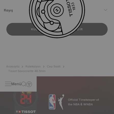
Kayış
KULLANICI KILAVUZUNU İNDIR
Anasayfa
Koleksiyon
Cep Saati
Tissot Savonnette 48.5mm
Menü
Official Timekeeper of
the NBA & WNBA