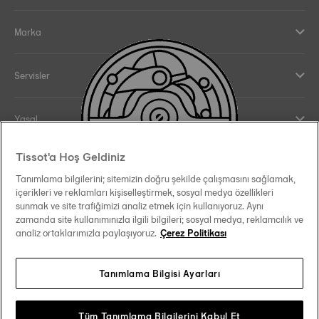
Marka
Servisler
Yasal
Tissot'a Hoş Geldiniz
Yardım ve İletişim
Tanımlama bilgilerini; sitemizin doğru şekilde çalışmasını sağlamak,
içerikleri ve reklamları kişiselleştirmek, sosyal medya özellikleri
Our commitments
sunmak ve site trafiğimizi analiz etmek için kullanıyoruz. Aynı
zamanda site kullanımınızla ilgili bilgileri; sosyal medya, reklamcılık ve
analiz ortaklarımızla paylaşıyoruz.
Çerez Politikası
Tanımlama Bilgisi Ayarları
Follow us on social media
Türkiye
Change country
Tissot Copyrights 2026
Tüm Tanımlama Bilgilerini Kabul Et