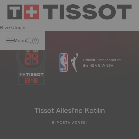
Bize Ulaşın
Menü
Official Timekeeper of
the NBA & WNBA
22
:
46
Tissot Ailesi'ne Katılın
E-POSTA ADRESİ