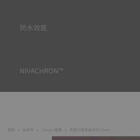
動力儲存，即使3天不佩戴，亦能保持準確的時間顯示。因
此，與通常僅提供1.5天動力儲存的競品相比，該款機芯非常
創新，效能卓越。
防水效能
所有天梭表的錶殼均經過多次檢測，包括防水性檢查。天梭
表透過再現腕錶可能面臨的真實狀況來測試其抵抗衝擊、壓
力以及液體、氣體和灰塵滲透的能力。
NIVACHRON™
我們日常生活中越來越多的電子產品（手機、電腦、收音
機、磁鐵等）會產生磁場。機芯走時精度一直以來都是天梭
表關注的重點，因此我們研發了新一代鈦合金遊絲。與普通
擺輪遊絲相比，Nivachron™鈦合金擺輪遊絲具有更強的防磁
能力。
首頁
全系列
Classic 經典
天梭力洛克系列39.3mm