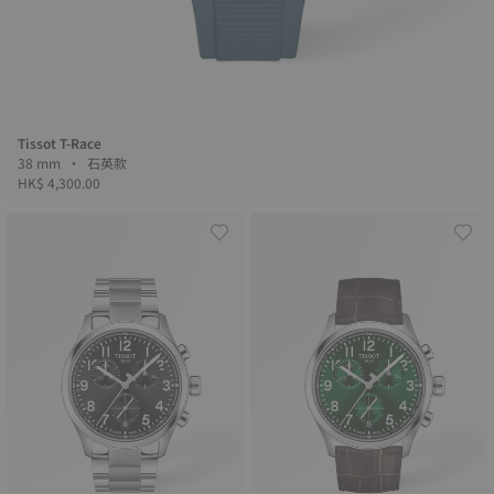
Tissot T-Race
38 mm • 石英款
HK$ 4,300.00