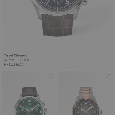
Tissot Chrono L
42 mm • 石英款
HK$ 2,850.00