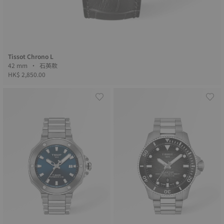
Tissot Chrono L
42 mm • 石英款
HK$ 2,850.00