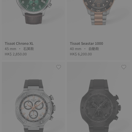
Tissot Chrono XL
Tissot Seastar 1000
45 mm • 石英款
40 mm • 自動款
HK$ 2,850.00
HK$ 6,200.00