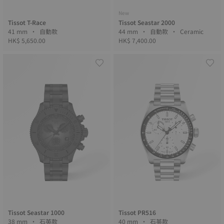
New
Tissot T-Race
Tissot Seastar 2000
41 mm • 自動款
44 mm • 自動款 • Ceramic
HK$ 5,650.00
HK$ 7,400.00
Tissot Seastar 1000
Tissot PR516
38 mm • 石英款
40 mm • 石英款