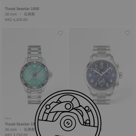
Tissot Seastar 1000
38 mm • 石英款
HK$ 4,300.00
New
Tissot Seastar 1000
Tissot Chrono L
36 mm • 石英款
42 mm • 石英款
HK$ 3,250.00
HK$ 3,200.00