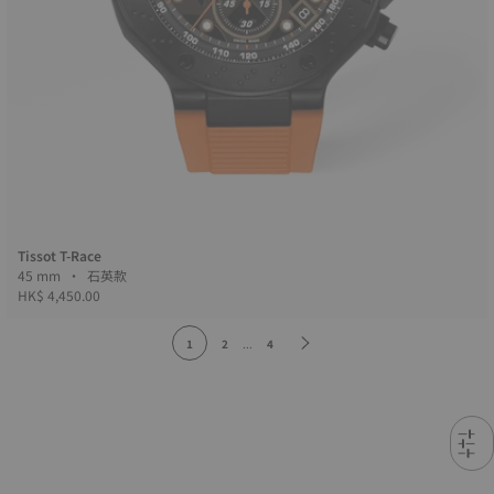
Tissot T-Race
45 mm • 石英款
HK$ 4,450.00
1
2
...
4