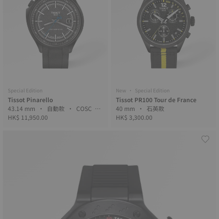
Special Edition
New • Special Edition
Tissot Pinarello
Tissot PR100 Tour de France
43.14 mm • 自動款 • COSC •
40 mm • 石英款
Forged Carbon
HK$ 11,950.00
HK$ 3,300.00