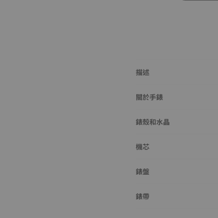
描述
關於手錶
錶殼和水晶
機芯
錶盤
錶帶