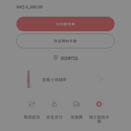
HK$ 6,300.00
加到購物車
到店預約手錶
尋找專門店
查看 9 條錶帶
簡易退貨
安全支付
免運費
瑞士製造手
錶