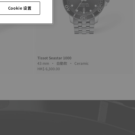
Cookie 设置
Tissot Seastar 1000
43 mm • 自動款 • Ceramic
HK$ 6,300.00