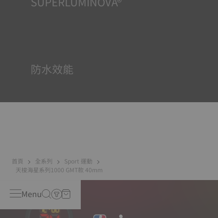
SUPERLUMINOVA®
確保在任何情況下的均可清晰讀時對天梭表非常重要，因此
Super-Luminova®夜光物料被運用在了一些時計中。這種物
料塗覆於錶面和指標等部件，腕錶進入黑暗的環境後，即可
作為微型累積器反射光線。
防水效能
所有天梭表的錶殼均經過多次檢測，包括防水性檢查。天梭
表透過再現腕錶可能面臨的真實狀況來測試其抵抗衝擊、壓
力以及液體、氣體和灰塵滲透的能力。
首頁
全系列
Sport 運動
天梭海星系列1000 GMT款 40mm
Menu