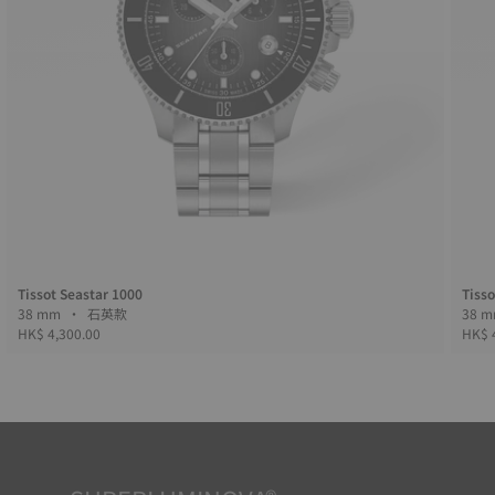
Tissot Seastar 1000
Tisso
38 mm • 石英款
HK$ 4,300.00
HK$ 