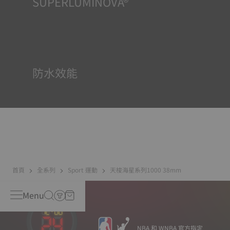
SUPERLUMINOVA®
確保在任何情況下的均可清晰讀時對天梭表非常重要，因此
Super-Luminova®夜光物料被運用在了一些時計中。這種物
料塗覆於錶面和指標等部件，腕錶進入黑暗的環境後，即可
作為微型累積器反射光線。
防水效能
所有天梭表的錶殼均經過多次檢測，包括防水性檢查。天梭
表透過再現腕錶可能面臨的真實狀況來測試其抵抗衝擊、壓
力以及液體、氣體和灰塵滲透的能力。
首頁
全系列
Sport 運動
天梭海星系列1000 38mm
Menu
NBA 和 WNBA 官方指定