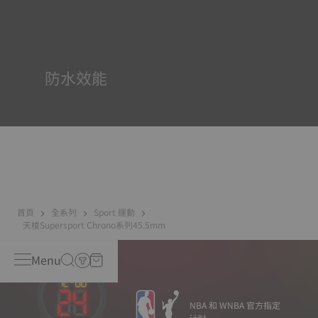
Super-Luminova®夜光物料被運用在了一些時計中。這種物
料塗覆於錶面和指標等部件，腕錶進入黑暗的環境後，即可
作為微型累積器反射光線。
防水效能
所有天梭表的錶殼均經過多次檢測，包括防水性檢查。天梭
表透過再現腕錶可能面臨的真實狀況來測試其抵抗衝擊、壓
力以及液體、氣體和灰塵滲透的能力。
首頁
全系列
Sport 運動
天梭Supersport Chrono系列45.5mm
Menu
NBA 和 WNBA 官方指定
计时