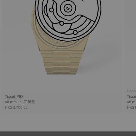
Specia
Tissot PRX
Tiss
40 mm • 石英款
HK$ 3,700.00
HK$ 