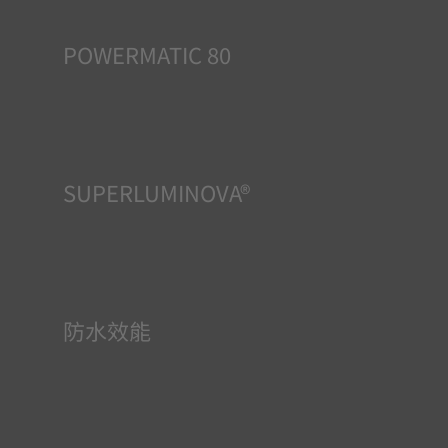
POWERMATIC 80
自動錶依賴佩戴者的活動所提供的能量而運作。正是手腕的
移動為機芯提供了動力。Powermatic 80機芯可提供80小時
動力儲存，即使3天不佩戴，亦能保持準確的時間顯示。因
此，與通常僅提供1.5天動力儲存的競品相比，該款機芯非常
創新，效能卓越。
SUPERLUMINOVA®
確保在任何情況下的均可清晰讀時對天梭表非常重要，因此
Super-Luminova®夜光物料被運用在了一些時計中。這種物
料塗覆於錶面和指標等部件，腕錶進入黑暗的環境後，即可
作為微型累積器反射光線。
防水效能
所有天梭表的錶殼均經過多次檢測，包括防水性檢查。天梭
表透過再現腕錶可能面臨的真實狀況來測試其抵抗衝擊、壓
力以及液體、氣體和灰塵滲透的能力。