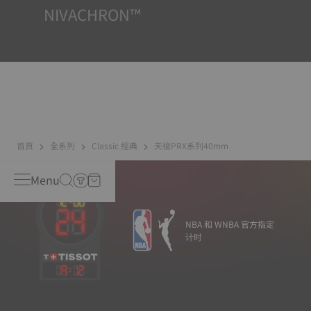
NIVACHRON™
我們日常生活中越來越多的電子產品（手機、電腦、收音
機、磁鐵等）會產生磁場。機芯走時精度一直以來都是天梭
表關注的重點，因此我們研發了新一代鈦合金遊絲。與普通
擺輪遊絲相比，Nivachron™鈦合金擺輪遊絲具有更強的防磁
能力。
首頁
全系列
Classic 經典
天梭PRX系列40mm
Menu
NBA 和 WNBA 官方指定
计时
19
:
12