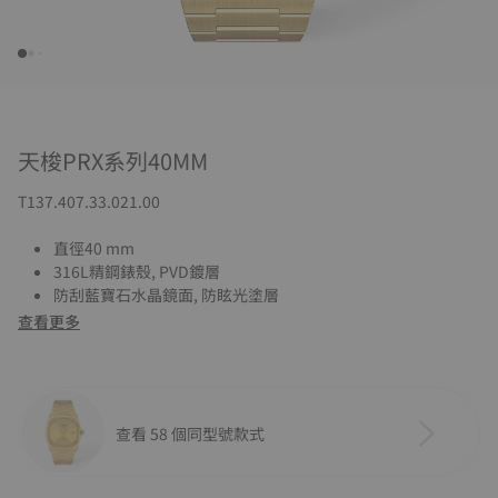
天梭PRX系列40MM
T137.407.33.021.00
直徑40 mm
316L精鋼錶殼, PVD鍍層
防刮藍寶石水晶鏡面, 防眩光塗層
查看更多
查看 58 個同型號款式