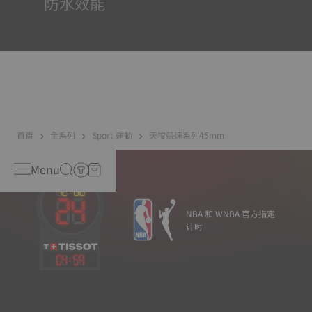
防水效能
所有天梭表的錶殼均經過多次檢測，包括防水性檢查。天梭
表透過再現腕錶可能面臨的真實狀況來測試其抵抗衝擊、壓
力以及液體、氣體和灰塵滲透的能力。
首頁
全系列
Sport 運動
天梭競速系列45mm
Menu
NBA 和 WNBA 官方指定
计时
04
:
59