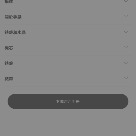
描述
關於手錶
錶殼和水晶
機芯
錶盤
錶帶
下載用戶手冊