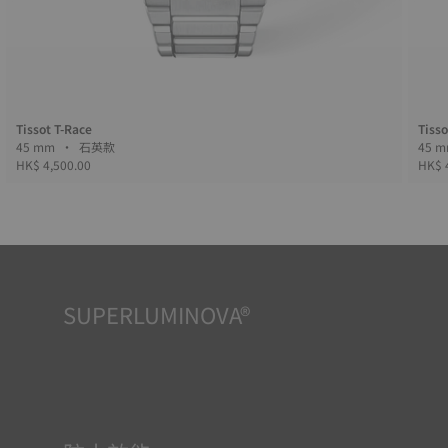
Tissot T-Race
Tisso
45 mm • 石英款
HK$ 4,500.00
HK$ 
SUPERLUMINOVA®
確保在任何情況下的均可清晰讀時對天梭表非常重要，因此
Super-Luminova®夜光物料被運用在了一些時計中。這種物
料塗覆於錶面和指標等部件，腕錶進入黑暗的環境後，即可
作為微型累積器反射光線。