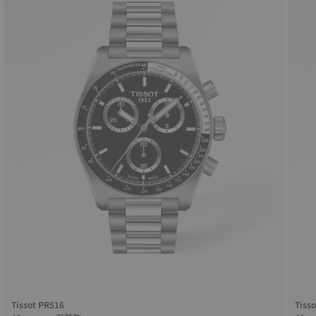
Tissot PR516
Tiss