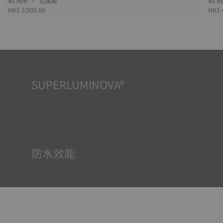
40 mm • 石英款
HK$ 3,900.00
HK$ 
SUPERLUMINOVA®
確保在任何情況下的均可清晰讀時對天梭表非常重要，因此
Super-Luminova®夜光物料被運用在了一些時計中。這種物
料塗覆於錶面和指標等部件，腕錶進入黑暗的環境後，即可
作為微型累積器反射光線。
防水效能
所有天梭表的錶殼均經過多次檢測，包括防水性檢查。天梭
表透過再現腕錶可能面臨的真實狀況來測試其抵抗衝擊、壓
力以及液體、氣體和灰塵滲透的能力。