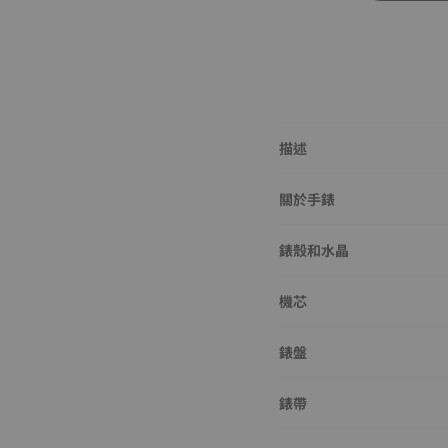
描述
關於手錶
錶殼和水晶
機芯
錶盤
錶帶