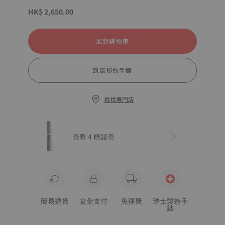
HK$ 2,650.00
加到購物車
到店預約手錶
尋找專門店
查看 4 條錶帶
簡易退貨
安全支付
免運費
瑞士製造手
錶