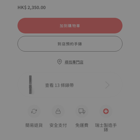
HK$ 2,350.00
加到購物車
到店預約手錶
尋找專門店
查看 13 條錶帶
簡易退貨
安全支付
免運費
瑞士製造手
錶