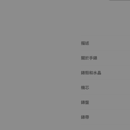
描述
關於手錶
錶殼和水晶
機芯
錶盤
錶帶