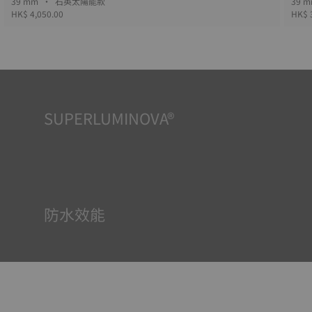
39 mm • 石英太陽能款
HK$ 4,050.00
HK$ 
SUPERLUMINOVA®
確保在任何情況下的均可清晰讀時對天梭表非常重要，因此
Super-Luminova®夜光物料被運用在了一些時計中。這種物
料塗覆於錶面和指標等部件，腕錶進入黑暗的環境後，即可
作為微型累積器反射光線。
防水效能
所有天梭表的錶殼均經過多次檢測，包括防水性檢查。天梭
表透過再現腕錶可能面臨的真實狀況來測試其抵抗衝擊、壓
力以及液體、氣體和灰塵滲透的能力。