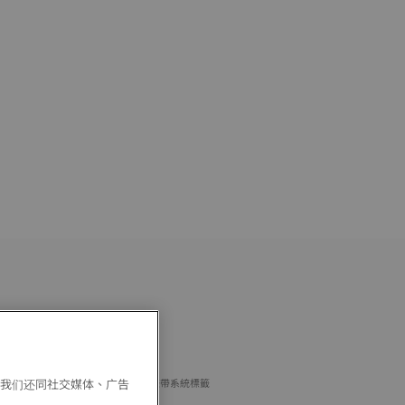
天梭钢表带
HK$ 800.00
。我们还同社交媒体、广告
灰色
可互換式錶帶系統標籤
查看更多