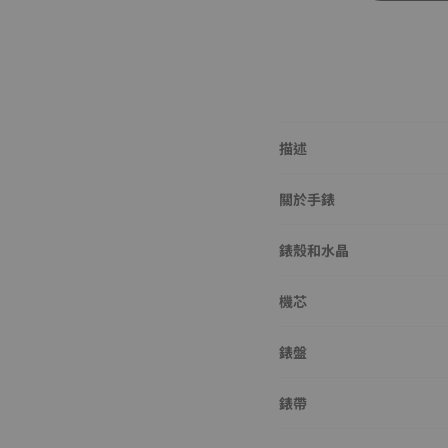
描述
關於手錶
錶殼和水晶
機芯
錶盤
錶帶