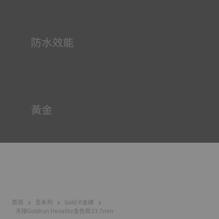
料塗覆於錶面和指標等部件，腕錶進入黑暗的環境後，即可
作為微型累積器反射光線。
防水效能
所有天梭表的錶殼均經過多次檢測，包括防水性檢查。天梭
表透過再現腕錶可能面臨的真實狀況來測試其抵抗衝擊、壓
力以及液體、氣體和灰塵滲透的能力。
黃金
黃金是一種極為珍貴的金屬，憑藉光彩奪目、不鏽不溶、經
久不變等眾多特質在世界上深受人們喜愛。天梭表使用的是
18K金，這是一種由75%的純金與銀和銅（生產黃金所必
需）混合物結合而成的合金。得益於品牌的專業知識和專有
技術，天梭金表具有卓越的使用壽命，可代代相傳。
首頁
全系列
Gold K金錶
天梭Goldrun Hesalite金色款33.7mm