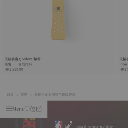
天梭表官方Sideral錶帶
天梭
黃色 • 合成材料
HK$ 550.00
HK$ 
首頁
錶帶
天梭恒星系列绿色橡胶表带
Menu
NBA 和 WNBA 官方指定