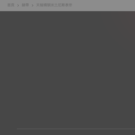
首頁
錶帶
天梭精钢米兰尼斯表带