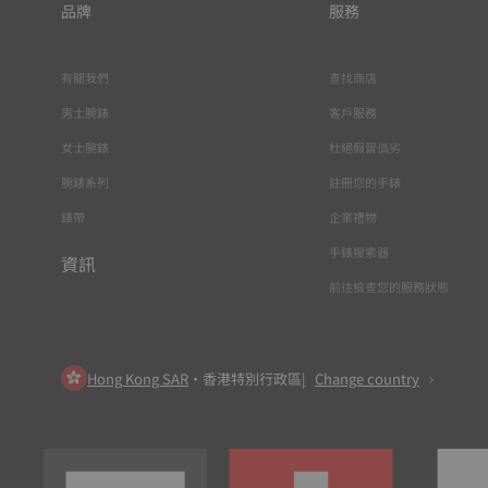
品牌
服務
有關我們
查找商店
男士腕錶
客戶服務
女士腕錶
杜絕假冒僞劣
腕錶系列
註冊您的手錶
錶帶
企業禮物
手錶搜索器
資訊
前往檢查您的服務狀態
Hong Kong SAR
•
香港特別行政區
Change country