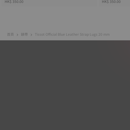
HK$ 350.00
HK$ 350.00
首頁
錶帶
Tissot Official Blue Leather Strap Lugs 20 mm