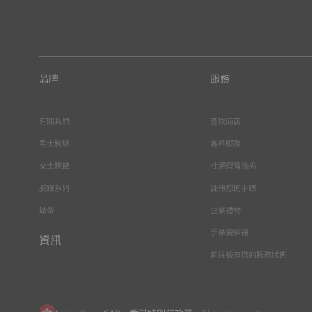
品牌
服務
有關我們
查找商店
男士腕錶
客戶服務
女士腕錶
杜絕假冒僞劣
腕錶系列
註冊您的手錶
錶帶
企業禮物
手錶搜索器
資訊
前往檢查您的服務狀態