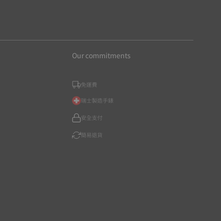
Our commitments
免運費
瑞士製造手錶
安全支付
簡易退貨