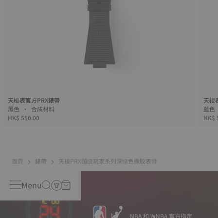
天梭表官方PRX錶帶
天梭
黑色 • 合成材料
HK$ 550.00
HK$ 
首頁
錶帶
天梭PRX超级玩家系列深绿色橡胶表带
Menu
NBA 和 WNBA 官方指定