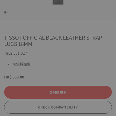
TISSOT OFFICIAL BLACK LEATHER STRAP
LUGS 18MM
T852.051.027
可快拆錶帶
HK$ 350.00
加到購物車
CHECK COMPATIBILITY