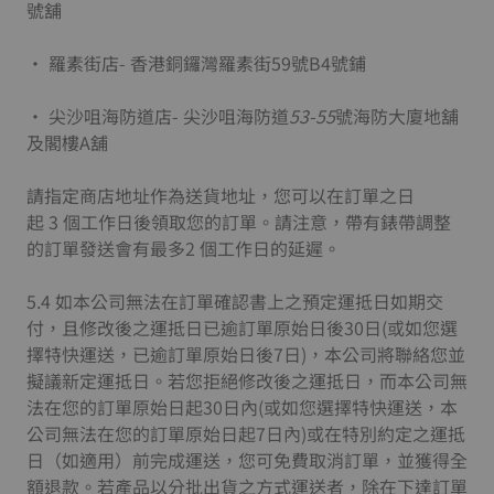
號舖
• 羅素街店- 香港銅鑼灣羅素街59號B4號鋪
• 尖沙咀海防道店- 尖沙咀海防道
53-55
號海防大廈地舖
及閣樓A舖
請指定商店地址作為送貨地址，您可以在訂單之日
起 3 個工作日後領取您的訂單。請注意，帶有錶帶調整
的訂單發送會有最多2 個工作日的延遲。
5.4 如本公司無法在訂單確認書上之預定運抵日如期交
付，且修改後之運抵日已逾訂單原始日後30日(或如您選
擇特快運送，已逾訂單原始日後7日)，本公司將聯絡您並
擬議新定運抵日。若您拒絕修改後之運抵日，而本公司無
法在您的訂單原始日起30日內(或如您選擇特快運送，本
公司無法在您的訂單原始日起7日內)或在特別約定之運抵
日（如適用）前完成運送，您可免費取消訂單，並獲得全
額退款。若產品以分批出貨之方式運送者，除在下達訂單