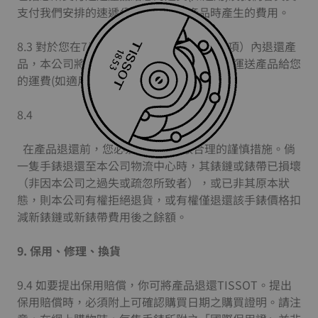
支付我們安排的速遞公司取回退還產品時產生的費用。
8.3 對於您在7日解除權期（請參以上第7.2項）內退還產
品，本公司將全額退款，但不包括您所支付運送產品給您
的運費(如適用)。
8.4
在產品退還前，您必須為產品採取合理的謹慎措施。倘
一隻手錶退還至本公司物流中心時，其錶鏈或錶帶已損壞
（非因本公司之過失或疏忽所致者），或已非其原本狀
態，則本公司有權拒絕退貨，或有權僅退還該手錶價格扣
減新錶鏈或新錶帶費用後之餘額。
9.
保用、修理、換貨
9.4 如要提出保用賠償，你可將產品退還TISSOT。提出
保用賠償時，必須附上可確認購買日期之購買證明。請注