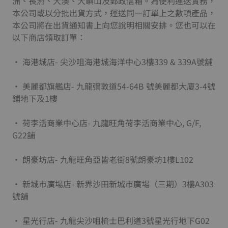
洲、長洲、大澳、大嶼山及郵政信箱。為便利運送實務，
本公司或以分批出貨方式，運送同一訂單上之數項產品，
本公司將在出貨通知書上向您說明相關安排。您也可以在
以下商店領取訂單：
• 海港城店- 尖沙咀海港城海洋中心3樓339 & 339A號舖
• 美麗都旗艦店- 九龍彌敦道54-64B 號美麗都大廈3-4號
鋪地下及1樓
• 荷李活商業中心店- 九龍旺角荷李活商業中心, G/F,
G22舖
• 朗豪坊店- 九龍旺角亞皆老街8號朗豪坊1樓L102
• 新城市廣場店- 新界沙田新城市廣場（三期）3樓A303
號舖
• 星光行店- 九龍尖沙咀梳士巴利道3號星光行地下G02