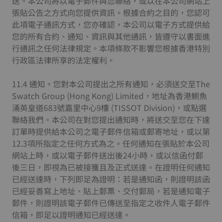
送。本公司將以電子郵件與您聯絡，或以在本公司網站上
張貼公告之方式向您提供資訊。根據合約之目的，您認可
此項電子通訊方式，您亦確認，本公司以電子方式提供給
您的所有合約、通知、資訊與其他通訊，皆遵守以書面進
行通訊之任何法律規定。本項條款不影響您根據香港特別
行政區法律所享的法定權利。
11.4 通知。您對本公司提出之所有通知，必須送交至The
Swatch Group (Hong Kong) Limited，地址為香港鰂魚
涌英皇道683號嘉里中心9樓 (TISSOT Division)，或點選
聯絡我們。本公司在對您提出通知時，將送交至您在下達
訂單時提供給本公司之電子郵件信箱或郵寄地址，或以第
12.3項所指定之任何方式為之。任何通知在張貼於本公司
網站上時，或以電子郵件送出後24小時，或以信函付郵
後三日，即視為已被接獲且及正式送達。在證明任何通知
已經送達時，下列即足為證明：若是通知函，則證明該函
已經妥善寫上地址、貼上郵票、交付郵局，若是通知電子
郵件，則證明該電子郵件已傳送至指定之收件人電子郵件
信箱，即足以證明通知已經送達。