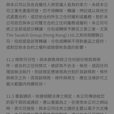
與本公司以及各自繼任人與受讓人皆具約束力。未經本公
司之事先書面同意，您不得轉移、轉讓、押記或以其他方
式處置合約，或您依合約所生之任何權利或義務。對於本
公司依您與本公司雙方合約之任何義務或權利，本公司可
將之全部或部分轉讓、分包或轉移予勝任之第三者，尤其
The Swatch Group (Hong Kong) Ltd.之其他相關聯公
司，但前提是該等轉讓、分包或轉移不得對產品之提供、
或對您依本合約之權利或賠償有負面的影響。
11.2 條款可分性。倘本銷售條款之任何部份條款與條
件，或合約之任何條文，被認為不合法、無效、或因任何
理由無法執行，則該規定應被視為分割於其餘條款、條件
與條文之外，而其餘條款、條件與條文，應在法律許可之
最大範圍內持續有效。
11.3 書面通訊。依據相關法律之規定，本公司傳送給您
的若干資訊或通訊，應以書面為之。在使用本公司之網站
時，表示您接受，與本公司往來之通訊主要以電子方式傳