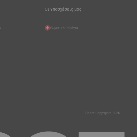
Οι Υποσχέσεις μας
;
Ελβετικά Ρολόγια
Tissot Copyrights 2026