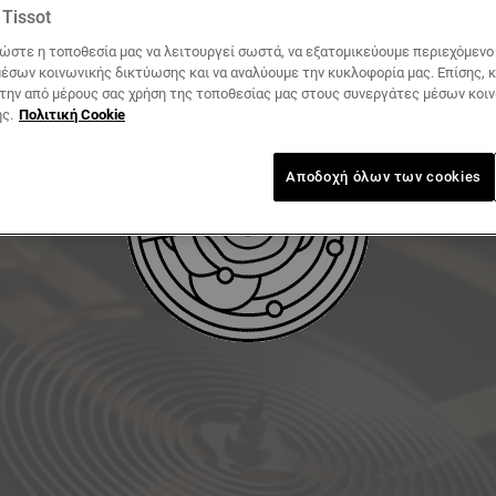
Tissot
ΛΉΨΗ ΕΓΧΕΙΡΙΔΊΟΥ ΧΡΉΣΗΣ
ώστε η τοποθεσία μας να λειτουργεί σωστά, να εξατομικεύουμε περιεχόμενο κ
έσων κοινωνικής δικτύωσης και να αναλύουμε την κυκλοφορία μας. Επίσης, 
 την από μέρους σας χρήση της τοποθεσίας μας στους συνεργάτες μέσων κοι
ς.
Πολιτική Cookie
Αποδοχή όλων των cookies