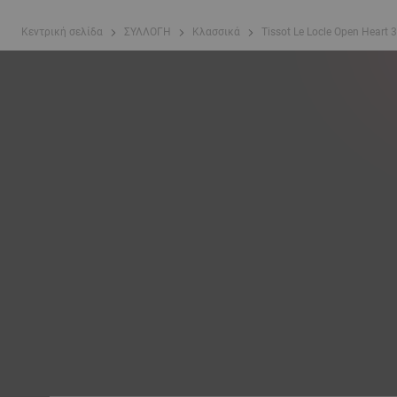
Κεντρική σελίδα
ΣΥΛΛΟΓΗ
Κλασσικά
Tissot Le Locle Open Heart