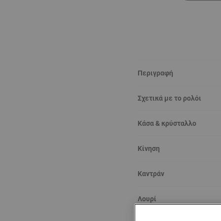
Περιγραφή
Σχετικά με το ρολόι
Κάσα & κρύσταλλο
Κίνηση
Καντράν
Λουρί