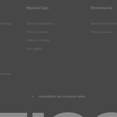
Νομικοί Όροι
Επικοινωνία
κατάστημα
Πολιτική Απορρήτου
Χρειάζεστε βοήθεια
Πολιτική cookie
Οδηγός λουριών
Καριέρα
Ρυθμίσεις Cookie
Όροι χρήσης
κευής σας
Ακολουθήστε μας στα social media