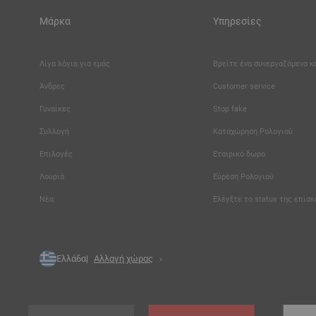
Μάρκα
Υπηρεσίες
Λίγα λόγια για εμάς
Βρείτε ένα συνεργαζόμενο 
Άνδρες
Customer service
Γυναίκες
Stop fake
Συλλογή
Καταχώρηση Ρολογιού
Επιλογές
Εταιρικό δώρο
Λουριά
Εύρεση Ρολογιού
Νέα
Ελέγξτε το status της επισ
Ελλάδα
Αλλαγή χώρας