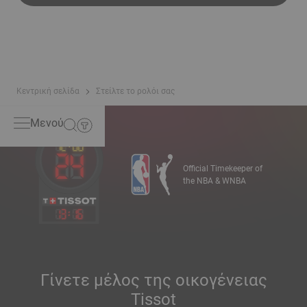
Κεντρική σελίδα
Στείλτε το ρολόι σας
Μενού
Official Timekeeper of
the NBA & WNBA
13
:
16
Γίνετε μέλος της οικογένειας
Tissot