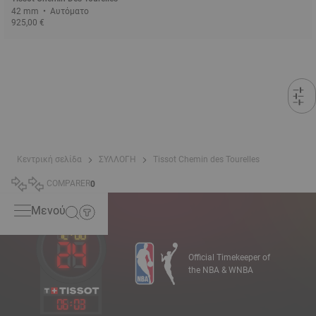
42 mm • Αυτόματο
925,00 €
Κεντρική σελίδα
ΣΥΛΛΟΓΗ
Tissot Chemin des Tourelles
COMPARER
0
Μενού
Official Timekeeper of
the NBA & WNBA
06
:
03