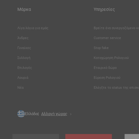
Μάρκα
Υπηρεσίες
Λίγα λόγια για εμάς
Βρείτε ένα συνεργαζόμενο 
Άνδρες
Customer service
Γυναίκες
Stop fake
Συλλογή
Καταχώρηση Ρολογιού
Επιλογές
Εταιρικό δώρο
Λουριά
Εύρεση Ρολογιού
Νέα
Ελέγξτε το status της επισ
Ελλάδα
Αλλαγή χώρας