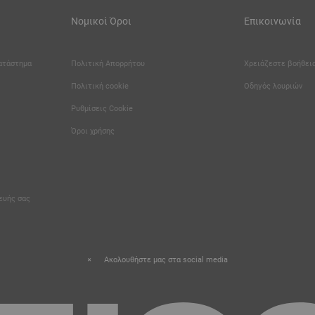
Νομικοί Όροι
Επικοινωνία
κατάστημα
Πολιτική Απορρήτου
Χρειάζεστε βοήθεια
Πολιτική cookie
Οδηγός λουριών
Καριέρα
Ρυθμίσεις Cookie
Όροι χρήσης
κευής σας
Ακολουθήστε μας στα social media