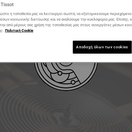
Tissot
ΛΉΨΗ ΕΓΧΕΙΡΙΔΊΟΥ ΧΡΉΣΗΣ
ώστε η τοποθεσία μας να λειτουργεί σωστά, να εξατομικεύουμε περιεχόμενο κ
έσων κοινωνικής δικτύωσης και να αναλύουμε την κυκλοφορία μας. Επίσης, 
 την από μέρους σας χρήση της τοποθεσίας μας στους συνεργάτες μέσων κοι
ς.
Πολιτική Cookie
Αποδοχή όλων των cookies