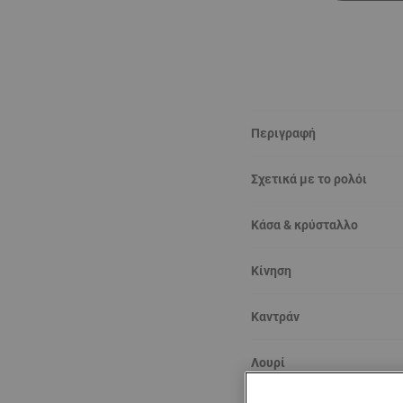
Περιγραφή
Σχετικά με το ρολόι
Κάσα & κρύσταλλο
Κίνηση
Καντράν
Λουρί