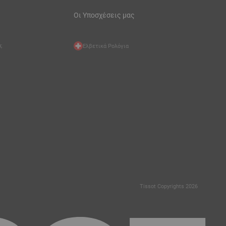
Οι Υποσχέσεις μας
;
Ελβετικά Ρολόγια
Tissot Copyrights 2026