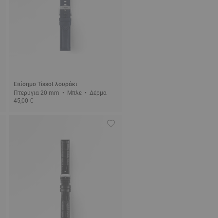
Επίσημο Tissot λουράκι
Πτερύγια 20 mm • Μπλε • Δέρμα
45,00 €