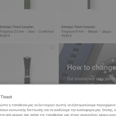
Επίσημο Tissot λουράκι
Επίσημο Tissot λουράκι
Πτερύγια 22 mm • Χακί • Συνθετικό
Πτερύγια 9 mm • Μαύρο • Δέρμα
45,00 €
45,00 €
How to change 
Our tutorial will take you t
change your Tissot quick r
Tissot
ώστε η τοποθεσία μας να λειτουργεί σωστά, να εξατομικεύουμε περιεχόμενο κ
DISCOVER
έσων κοινωνικής δικτύωσης και να αναλύουμε την κυκλοφορία μας. Επίσης, 
 την από μέρους σας χρήση της τοποθεσίας μας στους συνεργάτες μέσων κοι