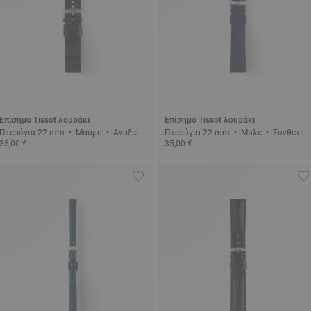
Επίσημο Tissot λουράκι
Επίσημο Tissot λουράκι
Πτερύγια 22 mm • Μαύρο • Ανοξείδ
Πτερύγια 22 mm • Μπλε • Συνθετικ
35,00 €
35,00 €
ωτο ατσάλι
ό