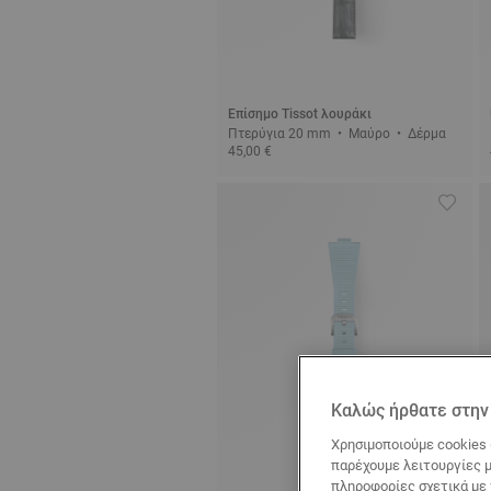
Επίσημο Tissot λουράκι
Πτερύγια 20 mm • Μαύρο • Δέρμα
45,00 €
Καλώς ήρθατε στην 
Χρησιμοποιούμε cookies 
παρέχουμε λειτουργίες μ
πληροφορίες σχετικά με