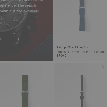
reference. The search
patible straps available
Y
Επίσημο Tissot λουράκι
Πτερύγια 22 mm • Μπλε • Συνθετικ
35,00 €
ό