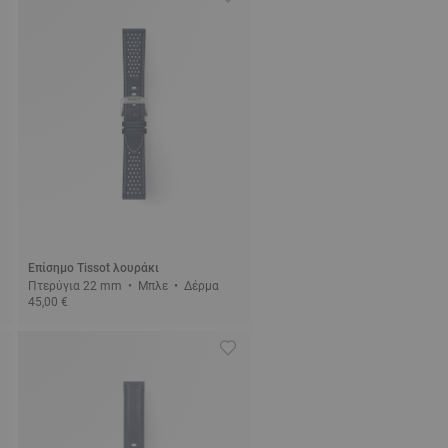
Επίσημο Tissot λουράκι
Πτερύγια 22 mm • Μπλε • Δέρμα
45,00 €