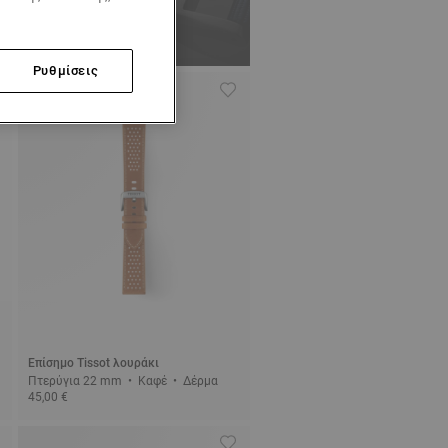
Ρυθμίσεις
Επίσημο Tissot λουράκι
Πτερύγια 22 mm • Καφέ • Δέρμα
45,00 €