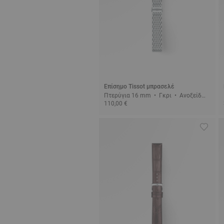
Επίσημο Tissot μπρασελέ
Πτερύγια 16 mm • Γκρι • Ανοξείδωτ
110,00 €
ο ατσάλι