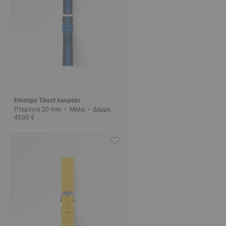
Επίσημο Tissot λουράκι
Πτερύγια 20 mm • Μπλε • Δέρμα
45,00 €