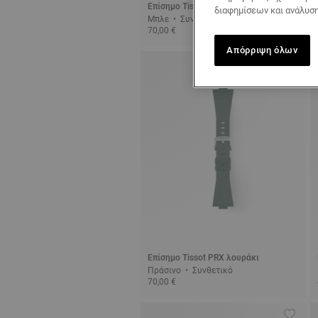
Επίσημο Tissot PRX λουράκι
διαφημίσεων και ανάλυση
Μπλε • Συνθετικό
70,00 €
Απόρριψη όλων
Επίσημο Tissot PRX λουράκι
Πράσινο • Συνθετικό
70,00 €