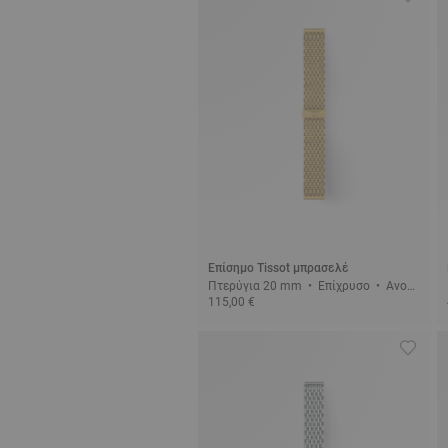
Επίσημο Tissot μπρασελέ
Πτερύγια 20 mm • Επίχρυσο • Ανοξε
115,00 €
ίδωτο ατσάλι