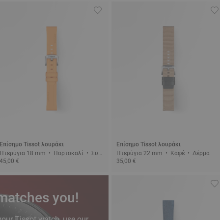
Επίσημο Tissot λουράκι
Επίσημο Tissot λουράκι
Πτερύγια 18 mm • Πορτοκαλί • Συν
Πτερύγια 22 mm • Καφέ • Δέρμα
45,00 €
35,00 €
θετικό
 matches you!
your Tissot watch, use our