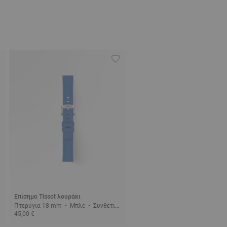
Επίσημο Tissot λουράκι
Πτερύγια 18 mm • Μπλε • Συνθετικ
45,00 €
ό