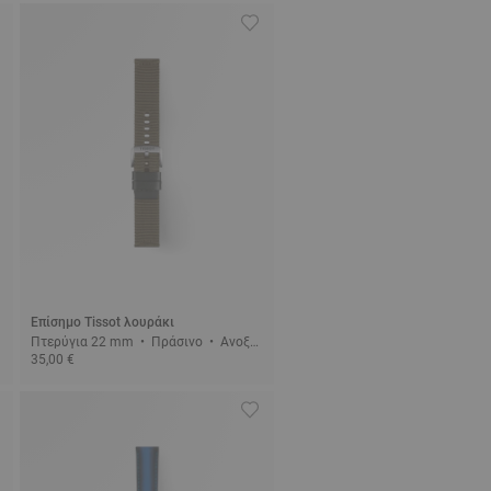
Επίσημο Tissot λουράκι
Πτερύγια 22 mm • Πράσινο • Ανοξεί
35,00 €
δωτο ατσάλι