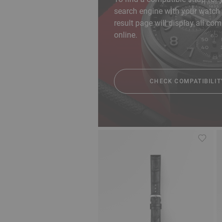
search engine with your watch 
result page will display all com
online.
CHECK COMPATIBILIT