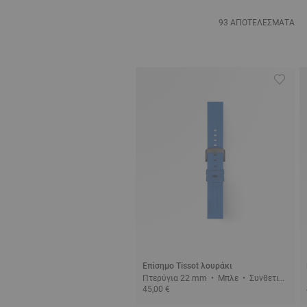
93 ΑΠΟΤΕΛΈΣΜΑΤΑ
Επίσημο Tissot λουράκι
Πτερύγια 22 mm • Μπλε • Συνθετικ
45,00 €
ό