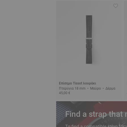
Επίσημο Tissot λουράκι
Πτερύγια 18 mm • Μαύρο • Δέρμα
45,00 €
Find a strap that
To find a compatible strap for 