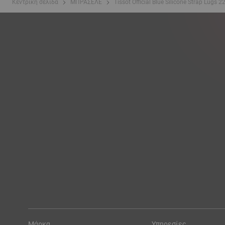
Κεντρική σελίδα
ΜΠΡΑΣΕΛΕ
Tissot Official Blue Silicone Strap Lugs
Μάρκα
Υπηρεσίες