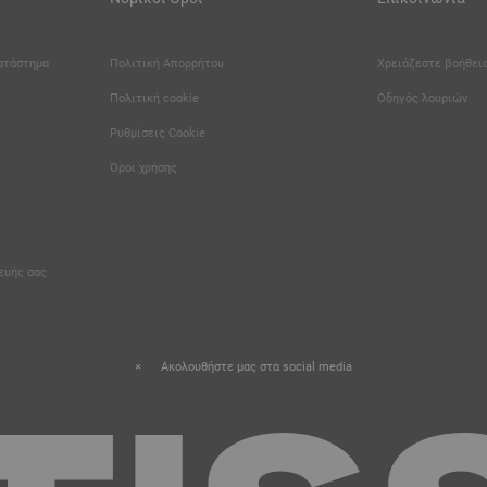
κατάστημα
Πολιτική Απορρήτου
Χρειάζεστε βοήθεια
Πολιτική cookie
Οδηγός λουριών
Καριέρα
Ρυθμίσεις Cookie
Όροι χρήσης
κευής σας
Ακολουθήστε μας στα social media