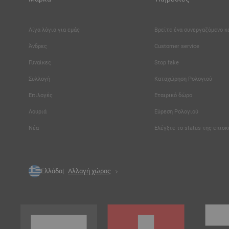
Λίγα λόγια για εμάς
Βρείτε ένα συνεργαζόμενο 
Άνδρες
Customer service
Γυναίκες
Stop fake
Συλλογή
Καταχώρηση Ρολογιού
Επιλογές
Εταιρικό δώρο
Λουριά
Εύρεση Ρολογιού
Νέα
Ελέγξτε το status της επισ
Ελλάδα
Αλλαγή χώρας