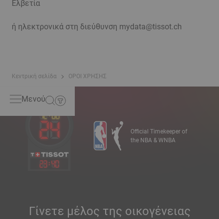
Ελβετία
ή ηλεκτρονικά στη διεύθυνση mydata@tissot.ch
Κεντρική σελίδα
ΟΡΟΙ ΧΡΗΣΗΣ
Μενού
Official Timekeeper of
the NBA & WNBA
23
:
40
Γίνετε μέλος της οικογένειας