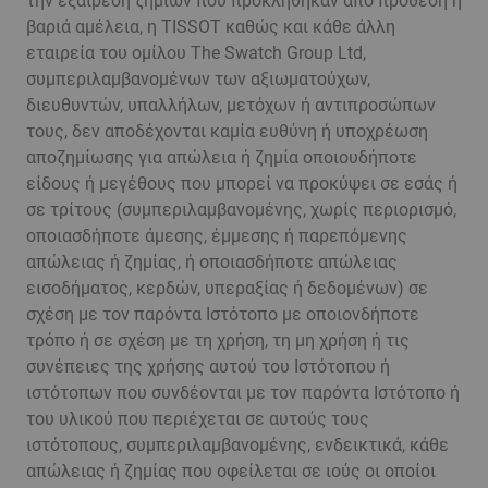
την εξαίρεση ζημιών που προκλήθηκαν από πρόθεση ή
βαριά αμέλεια, η TISSOT καθώς και κάθε άλλη
εταιρεία του ομίλου The Swatch Group Ltd,
συμπεριλαμβανομένων των αξιωματούχων,
διευθυντών, υπαλλήλων, μετόχων ή αντιπροσώπων
τους, δεν αποδέχονται καμία ευθύνη ή υποχρέωση
αποζημίωσης για απώλεια ή ζημία οποιουδήποτε
είδους ή μεγέθους που μπορεί να προκύψει σε εσάς ή
σε τρίτους (συμπεριλαμβανομένης, χωρίς περιορισμό,
οποιασδήποτε άμεσης, έμμεσης ή παρεπόμενης
απώλειας ή ζημίας, ή οποιασδήποτε απώλειας
εισοδήματος, κερδών, υπεραξίας ή δεδομένων) σε
σχέση με τον παρόντα Ιστότοπο με οποιονδήποτε
τρόπο ή σε σχέση με τη χρήση, τη μη χρήση ή τις
συνέπειες της χρήσης αυτού του Ιστότοπου ή
ιστότοπων που συνδέονται με τον παρόντα Ιστότοπο ή
του υλικού που περιέχεται σε αυτούς τους
ιστότοπους, συμπεριλαμβανομένης, ενδεικτικά, κάθε
απώλειας ή ζημίας που οφείλεται σε ιούς οι οποίοι