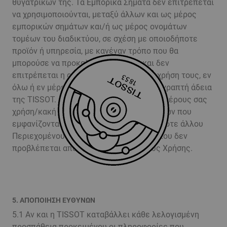
θυγατρικών της. Τα Εμπορικά Σήματα δεν επιτρέπεται
να χρησιμοποιούνται, μεταξύ άλλων και ως μέρος
εμπορικών σημάτων και/ή ως μέρος ονομάτων
τομέων του διαδικτύου, σε σχέση με οποιοδήποτε
προϊόν ή υπηρεσία, με κανέναν τρόπο που θα
μπορούσε να προκαλέσει σύγχυση, και δεν
επιτρέπεται η αντιγραφή, απομίμηση ή χρήση τους, εν
όλω ή εν μέρει, χωρίς την προηγούμενη γραπτή άδεια
της TISSOT. Απαγορεύεται αυστηρά η εκ μέρους σας
χρήση/κακή χρήση των Εμπορικών Σημάτων που
εμφανίζονται στον Ιστότοπο ή οποιουδήποτε άλλου
Περιεχομένου του Ιστότοπου με τρόπο που δεν
προβλέπεται από τους παρόντες Όρους Χρήσης.
5. ΑΠΟΠΟΙΗΣΗ ΕΥΘΥΝΩΝ
5.1 Αν και η TISSOT καταβάλλει κάθε λελογισμένη
προσπάθεια προκειμένου οι πληροφορίες που