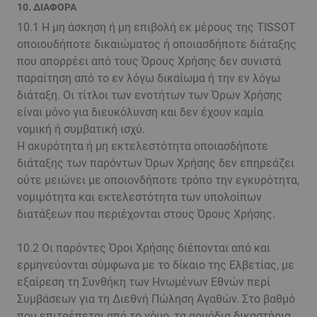
10. ΔΙΑΦΟΡΑ
10.1 Η μη άσκηση ή μη επιβολή εκ μέρους της TISSOT
οποιουδήποτε δικαιώματος ή οποιασδήποτε διάταξης
που απορρέει από τους Όρους Χρήσης δεν συνιστά
παραίτηση από το εν λόγω δικαίωμα ή την εν λόγω
διάταξη. Οι τίτλοι των ενοτήτων των Όρων Χρήσης
είναι μόνο για διευκόλυνση και δεν έχουν καμία
νομική ή συμβατική ισχύ.
Η ακυρότητα ή μη εκτελεστότητα οποιασδήποτε
διάταξης των παρόντων Όρων Χρήσης δεν επηρεάζει
ούτε μειώνει με οποιονδήποτε τρόπο την εγκυρότητα,
νομιμότητα και εκτελεστότητα των υπολοίπων
διατάξεων που περιέχονται στους Όρους Χρήσης.
10.2 Οι παρόντες Όροι Χρήσης διέπονται από και
ερμηνεύονται σύμφωνα με το δίκαιο της Ελβετίας, με
εξαίρεση τη Συνθήκη των Ηνωμένων Εθνών περί
Συμβάσεων για τη Διεθνή Πώληση Αγαθών. Στο βαθμό
που επιτρέπεται από το νόμο, τα αρμόδια δικαστήρια