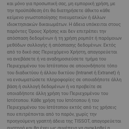
και μόνο για προσωπική σας, μη εμπορική χρήση, με
την προϋπόθεση ότι θα διατηρήσετε άθικτο κάθε
κείμενο γνωστοποίησης πνευματικών ή άλλων
ιδιοκτησιακών δικαιωμάτων. Η άδεια υπόκειται στους
παρόντες Όρους Χρήσης και δεν επιτρέπει την
απόσπαση δεδομένων ή τη χρήση ρομπότ ή παρόμοιων
μεθόδων συλλογής ή απόσπασης δεδομένων. Εκτός
από το δικό σας Περιεχόμενο Χρήστη, απαγορεύεται
να ανεβάσετε ή να αναδημοσιεύσετε τμήμα του
Περιεχομένου του Ιστότοπου σε οποιονδήποτε τόπο
του διαδικτύου ή άλλου δικτύου (Intranet ή Extranet) ή
να ενσωματώσετε πληροφορίες σε οποιαδήποτε άλλη
βάση ή συλλογή δεδομένων ή να προβείτε σε
οποιαδήποτε άλλη χρήση του Περιεχομένου του
Ιστότοπου. Κάθε χρήση του Ιστότοπου ή του
Περιεχομένου του Ιστότοπου εκτός από τις χρήσεις
που επιτρέπονται από το παρόν, χωρίς την
προηγούμενη γραπτή άδεια της TISSOT, απαγορεύεται
αυστηρά και θα έχει ως συνέπεια να ανακληθεί η