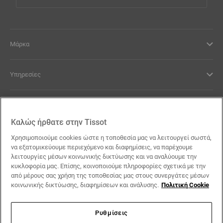
Μάρκα
Υπηρεσίες
Νομικοί Όροι
Καλώς ήρθατε στην Tissot
Επικοινωνία
Χρησιμοποιούμε cookies ώστε η τοποθεσία μας να λειτουργεί σωστά,
να εξατομικεύουμε περιεχόμενο και διαφημίσεις, να παρέχουμε
λειτουργίες μέσων κοινωνικής δικτύωσης και να αναλύουμε την
Οι Υποσχέσεις μας
κυκλοφορία μας. Επίσης, κοινοποιούμε πληροφορίες σχετικά με την
από μέρους σας χρήση της τοποθεσίας μας στους συνεργάτες μέσων
κοινωνικής δικτύωσης, διαφημίσεων και ανάλυσης.
Πολιτική Cookie
Ρυθμίσεις
Ακολουθήστε μας στα social media