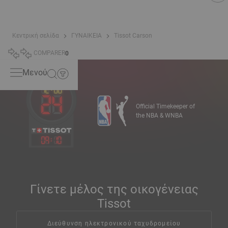
Κεντρική σελίδα
ΓΥΝΑΙΚΕΙΑ
Tissot Carson
COMPARER
0
Μενού
Official Timekeeper of
the NBA & WNBA
09
:
10
Γίνετε μέλος της οικογένειας
Tissot
Διεύθυνση ηλεκτρονικού ταχυδρομείου