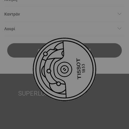
Καντράν
Λουρί
ΛΉΨΗ ΕΓΧΕΙΡΙΔΊΟΥ ΧΡΉΣΗΣ
SUPERLUMINOVA®
Η εξασφάλιση ορατότητας υπό όλες τις συνθήκες είναι
ένας σημαντικός στόχος για την Tissot. Γι’ αυτό μερικά
ρολόγια διαθέτουν ένα υλικό που ονομάζουμε
SuperLuminova®. Αυτό το υλικό τοποθετείται σε ορατά
μέρη όπως τα καντράν και οι δείκτες, όπου λειτουργεί ως
ένας μικροσκοπικός συσσωρευτής ανακλώμενου φωτός