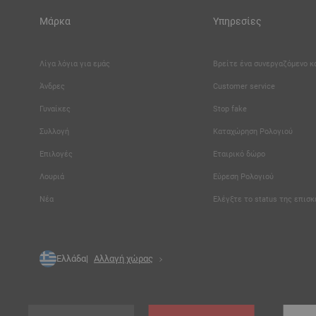
Μάρκα
Υπηρεσίες
Λίγα λόγια για εμάς
Βρείτε ένα συνεργαζόμενο 
Άνδρες
Customer service
Γυναίκες
Stop fake
Συλλογή
Καταχώρηση Ρολογιού
Επιλογές
Εταιρικό δώρο
Λουριά
Εύρεση Ρολογιού
Νέα
Ελέγξτε το status της επισ
Ελλάδα
Αλλαγή χώρας