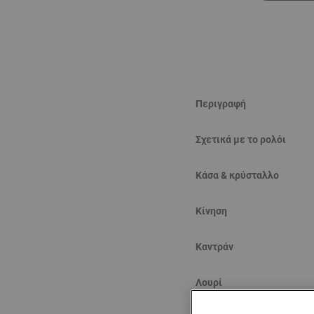
Περιγραφή
Σχετικά με το ρολόι
Κάσα & κρύσταλλο
Κίνηση
Καντράν
Λουρί