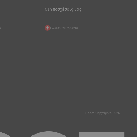
Οι Υποσχέσεις μας
;
Ελβετικά Ρολόγια
Tissot Copyrights 2026