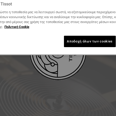
Tissot
ΛΉΨΗ ΕΓΧΕΙΡΙΔΊΟΥ ΧΡΉΣΗΣ
ώστε η τοποθεσία μας να λειτουργεί σωστά, να εξατομικεύουμε περιεχόμενο κ
έσων κοινωνικής δικτύωσης και να αναλύουμε την κυκλοφορία μας. Επίσης, 
 την από μέρους σας χρήση της τοποθεσίας μας στους συνεργάτες μέσων κοι
ς.
Πολιτική Cookie
Αποδοχή όλων των cookies