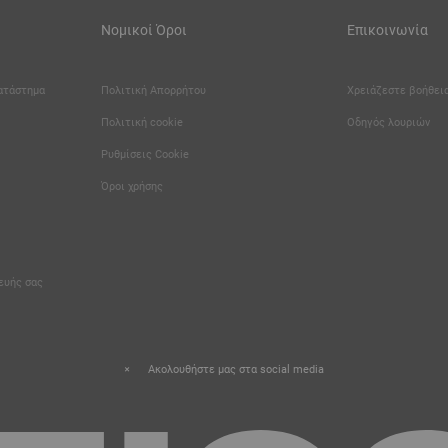
Νομικοί Όροι
Επικοινωνία
κατάστημα
Πολιτική Απορρήτου
Χρειάζεστε βοήθεια
Πολιτική cookie
Οδηγός λουριών
Καριέρα
Ρυθμίσεις Cookie
Όροι χρήσης
κευής σας
Ακολουθήστε μας στα social media