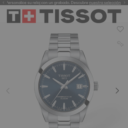
Personalice su reloj con un grabado. Descubre
garantía digital
nuestra selección