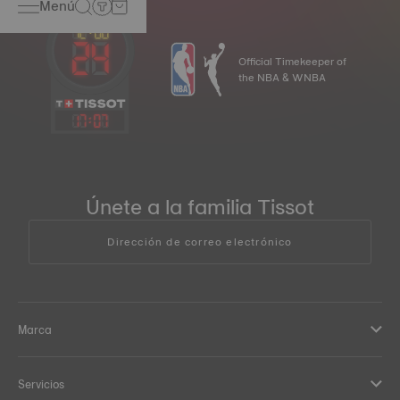
Menú
bolsos. De este modo, los relojes Tissot son aún más
precisos que antes.
*Imagen no contractual
Official Timekeeper of
the NBA & WNBA
17
:
07
Únete a la familia Tissot
Dirección de correo electrónico
Marca
Servicios