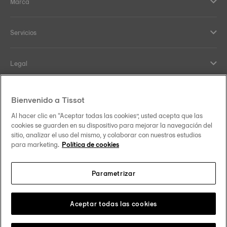
Marca
Servicios
Legal
Help and contacts
Bienvenido a Tissot
Al hacer clic en “Aceptar todas las cookies”, usted acepta que las
Nuestro compromiso
cookies se guarden en su dispositivo para mejorar la navegación del
sitio, analizar el uso del mismo, y colaborar con nuestros estudios
para marketing.
Política de cookies
Parametrizar
Síguenos en redes sociales
España
Cambiar país
Tissot Copyrights 2026
Aceptar todas las cookies