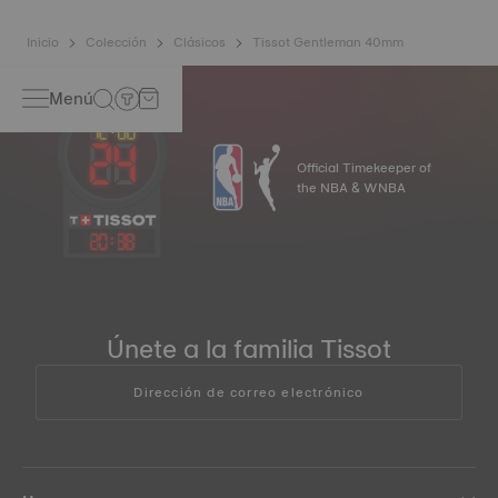
Inicio
Colección
Clásicos
Tissot Gentleman 40mm
Menú
Official Timekeeper of
the NBA & WNBA
20
:
38
Únete a la familia Tissot
Dirección de correo electrónico