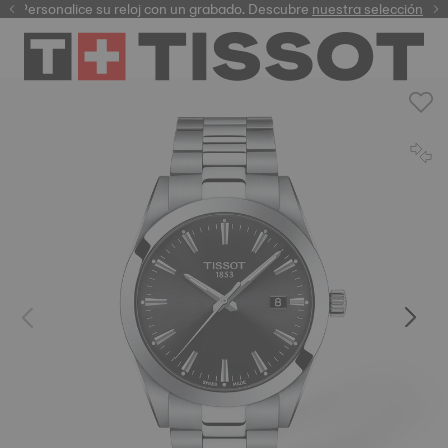
Personalice su reloj con un grabado. Descubre
garantía digital
nuestra selección