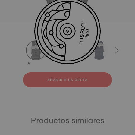
Todas
Cuero
Caucho
strapConfigurator
Cuero
Caucho
AÑADIR A LA CESTA
Productos similares